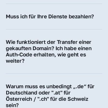
späteren Betrieb der Domain (z. B. beim 
Hosting-Anbieter) fallen geringe laufende 
Muss ich für Ihre Dienste bezahlen?
Gebühren an. Diese bewegen sich für .de 
Nein, bei uns zahlen Sie nur den Kaufpreis 
Domains bei ca. 5€ / Jahr
der Domain – ohne zusätzliche Vermittlungs- 
oder Servicegebühren.
Wie funktioniert der Transfer einer 
gekauften Domain? Ich habe einen 
Auth-Code erhalten, wie geht es 
weiter?
Mit dem Auth-Code beauftragen Sie Ihren 
Provider, die Domain zu übernehmen. Gerne 
begleiten wir Sie bei diesem einfachen und 
Warum muss es unbedingt „.de“ für 
schnellen Prozess.
Deutschland oder ".at" für 
Österreich / ".ch" für die Schweiz 
sein?