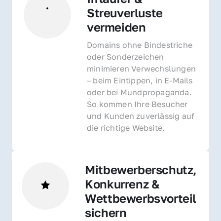
Streuverluste 
vermeiden
Domains ohne Bindestriche 
oder Sonderzeichen 
minimieren Verwechslungen 
– beim Eintippen, in E-Mails 
oder bei Mundpropaganda. 
So kommen Ihre Besucher 
und Kunden zuverlässig auf 
die richtige Website.
Mitbewerberschutz, 
Konkurrenz & 
Wettbewerbsvorteil 
sichern 