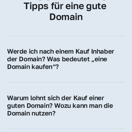
Tipps für eine gute 
Domain
Werde ich nach einem Kauf Inhaber 
der Domain? Was bedeutet „eine 
Domain kaufen“?
Ja, Sie werden der offizielle Domain-Inhaber. 
Sie erhalten alle Rechte zur Nutzung, 
Verwaltung oder Weiterveräußerung der 
Warum lohnt sich der Kauf einer 
Domain.
guten Domain? Wozu kann man die 
Domain nutzen?
Eine starke Domain steigert Sichtbarkeit, 
Vertrauen und Markenwert. Nutzen Sie sie 