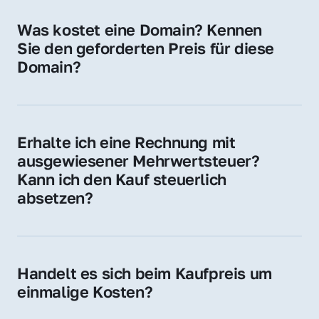
für Ihre Website, Weiterleitung, E-Mail-
Was kostet eine Domain? Kennen 
Adressen oder als digitale Investition.
Sie den geforderten Preis für diese 
Domain?
Der Preis variiert je nach Domain. Für diese 
Domain liegt ein konkreter Kaufpreis vor – 
kontaktieren Sie uns gerne für ein 
Erhalte ich eine Rechnung mit 
unverbindliches Angebot.
ausgewiesener Mehrwertsteuer? 
Kann ich den Kauf steuerlich 
absetzen?
Ja, Sie erhalten eine Rechnung mit MwSt. 
Für Unternehmen ist der Kauf in der Regel 
steuerlich absetzbar.
Handelt es sich beim Kaufpreis um 
einmalige Kosten?
Ja. Der Kaufpreis ist einmalig. Nur beim 